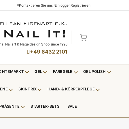
Kontaktieren Sie uns
Einloggen
Registrieren
ellean EigenArt e.K.
NAIL IT!
N
I
!
AIL
T
Mein Warenkorb
nal Nailart & Nageldesign Shop since 1998
+49 6432 2101
CHTSMARKT
GEL
FARBGELE
GEL POLISH
Untermenü Weihnachtsmarkt anzeigen
Untermenü Gel anzeigen
Untermenü Farbgele anzei
Untermenü
IENE
SKINTRIX
HAND- & KÖRPERPFLEGE
ü Nagelfeilen, Werkzeuge, Tips & Zubehör anzeigen
Untermenü Hygiene anzeigen
Untermenü Skintrix anzeigen
Untermenü Hand
PRÄSENTE
STARTER-SETS
SALE
erpackungen & Verkaufshilfen anzeigen
Untermenü Kundenpräsente anzeigen