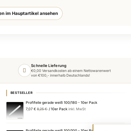
ten im Hauptartikel ansehen
Schnelle Lieferung
€0,00 Versandkosten ab einem Nettowarenwert
von €100,- innerhalb Deutschlands!
BESTSELLER
Profifeile gerade weiß 100/180 - 10er Pack
Special
Regular
7,07 €
8,25 €
/ 10er Pack
inkl. MwSt
Price
Price
Profifeile gerade weiß 100/100 - 10er Pack