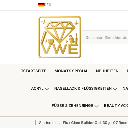
DE
Sprache
German
STARTSEITE
MONATS SPECIAL
NEUHEITEN
ACRYL
NAGELLACK & FLÜSSIGKEITEN
NA
Untermenü Acryl anzeigen
Unterm
FÜSSE & ZEHENRINGE
BEAUTY AC
Untermenü Füße
Startseite
Flux Glam Builder Gel, 30g - 07 Ros