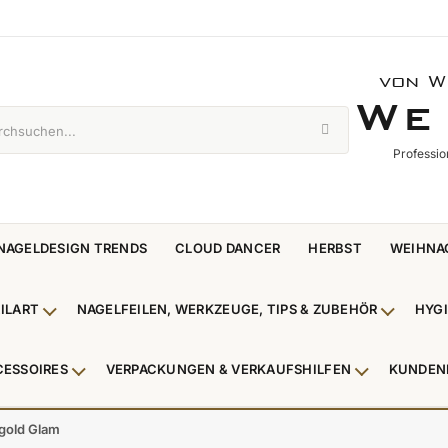
von W
WE 
W
E
Professio
NAGELDESIGN TRENDS
CLOUD DANCER
HERBST
WEIHNA
ILART
NAGELFEILEN, WERKZEUGE, TIPS & ZUBEHÖR
HYG
enü Nagellack & Flüssigkeiten anzeigen
Untermenü NailArt anzeigen
Untermen
CESSOIRES
VERPACKUNGEN & VERKAUFSHILFEN
KUNDEN
 & Zehenringe anzeigen
Untermenü Beauty Accessoires anzeigen
Untermenü V
egold Glam