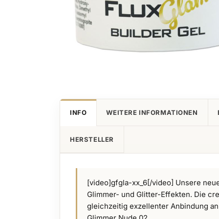
Zum
Anfang
der
Bildgalerie
INFO
WEITERE INFORMATIONEN
springen
HERSTELLER
[video]gfgla-xx_6[/video] Unsere neu
Glimmer- und Glitter-Effekten. Die cr
gleichzeitig exzellenter Anbindung an 
Glimmer Nude 02...