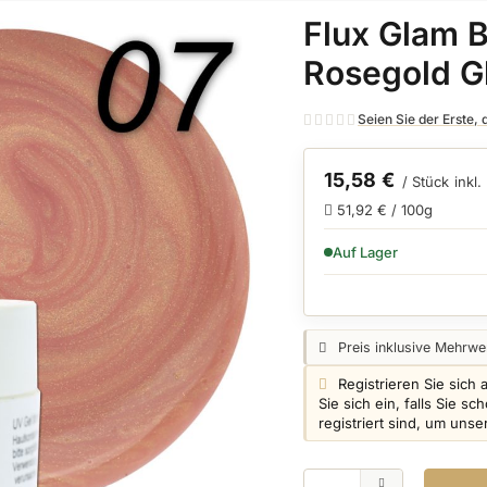
Flux Glam B
Rosegold G
Seien Sie der Erste,
15,58 €
/ Stück
inkl
51,92 € / 100g
VERFÜGBARKEIT:
Auf Lager
Preisangabe:
Preis inklusive Mehrwer
Login info:
Registrieren Sie sich 
Sie sich ein, falls Sie 
registriert sind, um uns
Menge