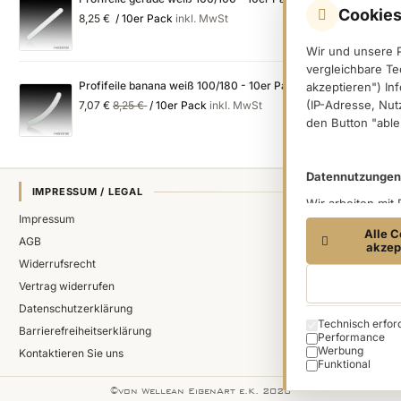
Cookies
8,25 €
/ 10er Pack
inkl. MwSt
Wir und unsere 
vergleichbare Te
Profifeile banana weiß 100/180 - 10er Pack
akzeptieren") In
Special
Regular
(IP-Adresse, Nut
7,07 €
8,25 €
/ 10er Pack
inkl. MwSt
Price
Price
den Button "able
Datennutzungen
IMPRESSUM / LEGAL
Wir arbeiten mit
Impressum
(Trackingdaten) 
Alle C
Dritter verarbei
AGB
akzep
Trackingdaten, s
Widerrufsrecht
einer Einwilligu
Vertrag widerrufen
den in dem Butto
Datenschutzerklärung
es sich um die f
Technisch erfor
Cookie categorie
Ireland Limited, 
Barrierefreiheitserklärung
Performance
Informationen zu
Werbung
Kontaktieren Sie uns
unserer
Funktional
Datensc
©von Wellean EigenArt e.K. 2026