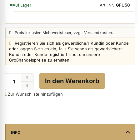
VERFÜGBARKEIT:
Art.-Nr.
GFU50
Auf Lager
ermenü Nagelfeilen, Werkzeuge, Tips & Zubehör anzeigen
Preisangabe:
Preis inklusive Mehrwertsteuer, zzgl. Versandkosten.
Login info:
Registrieren Sie sich als gewerbliche/r Kundin oder Kunde
ermenü Hygiene anzeigen
oder loggen Sie sich ein, falls Sie schon als gewerbliche/r
Kundin oder Kunde registriert sind, um unsere
Großhandelspreise zu erhalten.
ermenü Skintrix anzeigen
Menge
In den Warenkorb
ermenü Hand- & Körperpflege anzeigen
Zur Wunschliste hinzufügen
ermenü Füße & Zehenringe anzeigen
ermenü Beauty Accessoires anzeigen
INFO