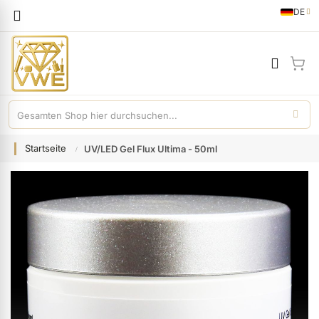
Sprache
DE
German
Mei
Startseite
UV/LED Gel Flux Ultima - 50ml
Zum
Ende
der
Bildgalerie
springen