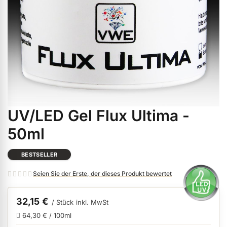
ermenü Weihnachtsmarkt anzeigen
ermenü Gel anzeigen
ermenü Farbgele anzeigen
UV/LED Gel Flux Ultima -
Zum
ermenü Gel Polish anzeigen
Anfang
50ml
der
Bildgalerie
ermenü Acryl anzeigen
BESTSELLER
springen
Seien Sie der Erste, der dieses Produkt bewertet
ermenü Nagellack & Flüssigkeiten anzeigen
32,15 €
/ Stück
inkl. MwSt
64,30 € / 100ml
ermenü NailArt anzeigen