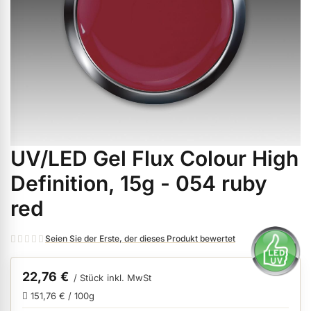
ermenü Weihnachtsmarkt anzeigen
ermenü Gel anzeigen
ermenü Farbgele anzeigen
UV/LED Gel Flux Colour High
Zum
ermenü Gel Polish anzeigen
Anfang
Definition, 15g - 054 ruby
der
red
Bildgalerie
ermenü Acryl anzeigen
springen
Seien Sie der Erste, der dieses Produkt bewertet
ermenü Nagellack & Flüssigkeiten anzeigen
22,76 €
/ Stück
inkl. MwSt
151,76 € / 100g
ermenü NailArt anzeigen