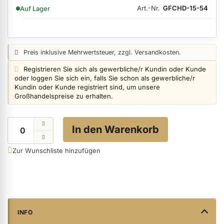
VERFÜGBARKEIT:
Art.-Nr.
GFCHD-15-54
Auf Lager
ermenü Nagelfeilen, Werkzeuge, Tips & Zubehör anzeigen
Preisangabe:
Preis inklusive Mehrwertsteuer, zzgl. Versandkosten.
Login info:
Registrieren Sie sich als gewerbliche/r Kundin oder Kunde
ermenü Hygiene anzeigen
oder loggen Sie sich ein, falls Sie schon als gewerbliche/r
Kundin oder Kunde registriert sind, um unsere
Großhandelspreise zu erhalten.
ermenü Skintrix anzeigen
Menge
In den Warenkorb
ermenü Hand- & Körperpflege anzeigen
Zur Wunschliste hinzufügen
ermenü Füße & Zehenringe anzeigen
ermenü Beauty Accessoires anzeigen
INFO