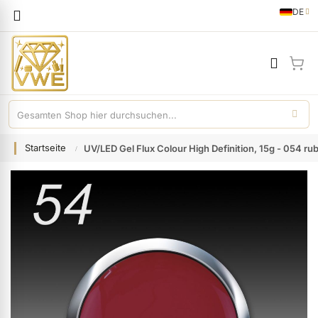
Sprache
DE
German
Mei
Startseite
UV/LED Gel Flux Colour High Definition, 15g - 054 ru
Zum
Ende
der
Bildgalerie
springen