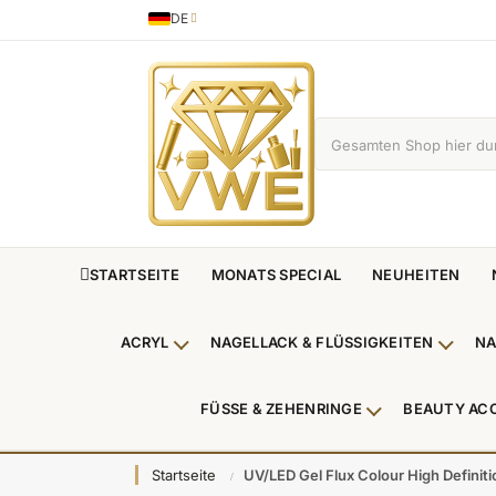
DE
Sprache
German
STARTSEITE
MONATS SPECIAL
NEUHEITEN
ACRYL
NAGELLACK & FLÜSSIGKEITEN
NA
Untermenü Acryl anzeigen
Unterm
FÜSSE & ZEHENRINGE
BEAUTY AC
Untermenü Füße
Startseite
UV/LED Gel Flux Colour High Definiti