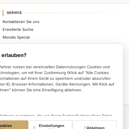
SERVICE
Kontaktieren Sie uns
Erweiterte Suche
Monats Special
Sicher bezahlen, schnell beliefert werden und
spezialisierte Nageldesign-Produkte direkt von VWE
 erlauben?
erhalten.
Partner nutzen bei vereinzelten Datennutzungen Cookies und
Instagram (öffnet in einem neuen Tab)
Facebook (öffnet in einem neuen Tab)
Pinterest (öffnet in einem neuen Tab)
chnologien, um mit Ihrer Zustimmung (Klick auf "Alle Cookies
formationen auf Ihrem Gerät zu speichern und/oder abzurufen
Deutsch
English
zer-ID, Browser-Informationen, Geräte-Kennungen. Mit Klick auf
hnen" können Sie eine Einwilligung ablehnen.
VWE
 Partnern zusammen, die von Ihrem Endgerät abgerufene Daten
eBay
auch zu eigenen Zwecken (z.B. Profilbildungen) / zu Zwecken
ookies
Einstellungen
ten. Vor diesem Hintergrund erfordert nicht nur die Erhebung der
Ablehnen
Amazon