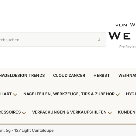
von W
WE 
W
E
Professio
NAGELDESIGN TRENDS
CLOUD DANCER
HERBST
WEIHNA
ILART
NAGELFEILEN, WERKZEUGE, TIPS & ZUBEHÖR
HYG
enü Nagellack & Flüssigkeiten anzeigen
Untermenü NailArt anzeigen
Untermen
CESSOIRES
VERPACKUNGEN & VERKAUFSHILFEN
KUNDEN
 & Zehenringe anzeigen
Untermenü Beauty Accessoires anzeigen
Untermenü V
on, 5g - 127 Light Cantaloupe