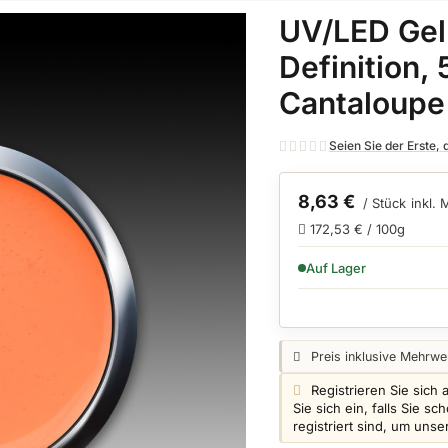
UV/LED Gel
Definition, 
Cantaloupe
Seien Sie der Erste,
8,63 €
/ Stück
inkl.
172,53 € / 100g
VERFÜGBARKEIT:
Auf Lager
Preisangabe:
Preis inklusive Mehrwer
Login info:
Registrieren Sie sich 
Sie sich ein, falls Sie 
registriert sind, um uns