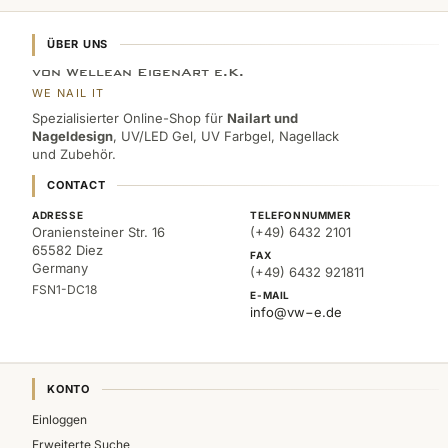
ÜBER UNS
von Wellean EigenArt e.K.
WE NAIL IT
Spezialisierter Online-Shop für
Nailart und
Nageldesign
, UV/LED Gel, UV Farbgel, Nagellack
und Zubehör.
CONTACT
ADRESSE
TELEFONNUMMER
Oraniensteiner Str. 16
(+49) 6432 2101
65582 Diez
FAX
Germany
(+49) 6432 921811
FSN1-DC18
E-MAIL
info@vw−e.de
KONTO
Einloggen
Erweiterte Suche