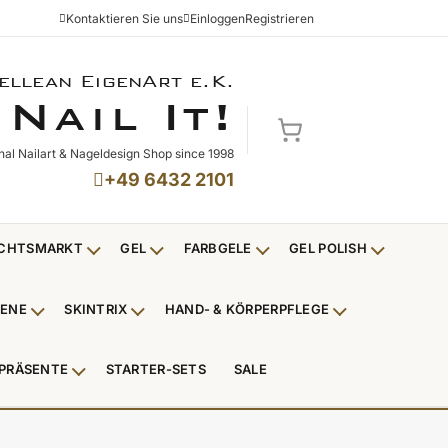
Kontaktieren Sie uns
Einloggen
Registrieren
ellean EigenArt e.K.
NAIL IT!
N
I
!
AIL
T
Mein Warenkorb
nal Nailart & Nageldesign Shop since 1998
+49 6432 2101
CHTSMARKT
GEL
FARBGELE
GEL POLISH
Untermenü Weihnachtsmarkt anzeigen
Untermenü Gel anzeigen
Untermenü Farbgele anzei
Untermenü
IENE
SKINTRIX
HAND- & KÖRPERPFLEGE
ü Nagelfeilen, Werkzeuge, Tips & Zubehör anzeigen
Untermenü Hygiene anzeigen
Untermenü Skintrix anzeigen
Untermenü Hand
PRÄSENTE
STARTER-SETS
SALE
erpackungen & Verkaufshilfen anzeigen
Untermenü Kundenpräsente anzeigen