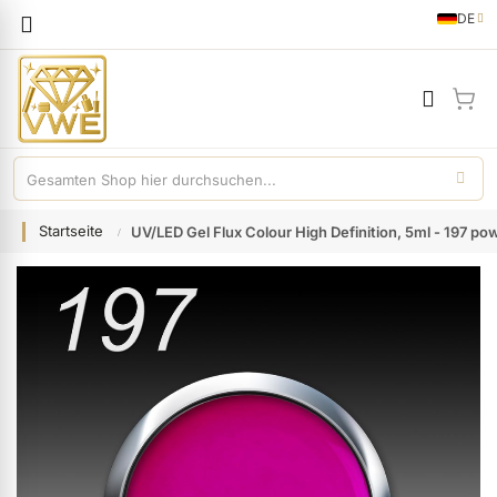
Sprache
DE
German
Mei
Startseite
UV/LED Gel Flux Colour High Definition, 5ml - 197 po
Zum
Ende
der
Bildgalerie
springen