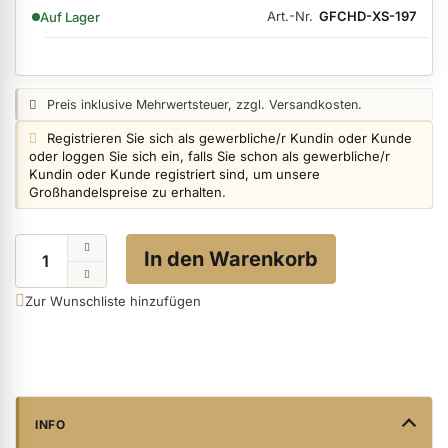
VERFÜGBARKEIT:
Art.-Nr.
GFCHD-XS-197
Auf Lager
ermenü Nagelfeilen, Werkzeuge, Tips & Zubehör anzeigen
Preisangabe:
Preis inklusive Mehrwertsteuer, zzgl. Versandkosten.
Login info:
Registrieren Sie sich als gewerbliche/r Kundin oder Kunde
ermenü Hygiene anzeigen
oder loggen Sie sich ein, falls Sie schon als gewerbliche/r
Kundin oder Kunde registriert sind, um unsere
Großhandelspreise zu erhalten.
ermenü Skintrix anzeigen
Menge
In den Warenkorb
ermenü Hand- & Körperpflege anzeigen
Zur Wunschliste hinzufügen
ermenü Füße & Zehenringe anzeigen
ermenü Beauty Accessoires anzeigen
INFO