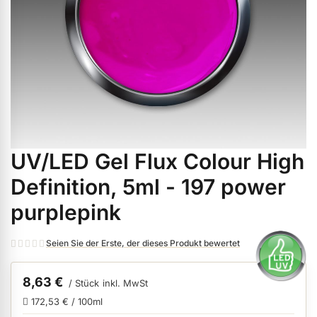
ermenü Weihnachtsmarkt anzeigen
ermenü Gel anzeigen
ermenü Farbgele anzeigen
UV/LED Gel Flux Colour High
Zum
ermenü Gel Polish anzeigen
Anfang
Definition, 5ml - 197 power
der
purplepink
Bildgalerie
ermenü Acryl anzeigen
springen
Seien Sie der Erste, der dieses Produkt bewertet
ermenü Nagellack & Flüssigkeiten anzeigen
8,63 €
/ Stück
inkl. MwSt
172,53 € / 100ml
ermenü NailArt anzeigen