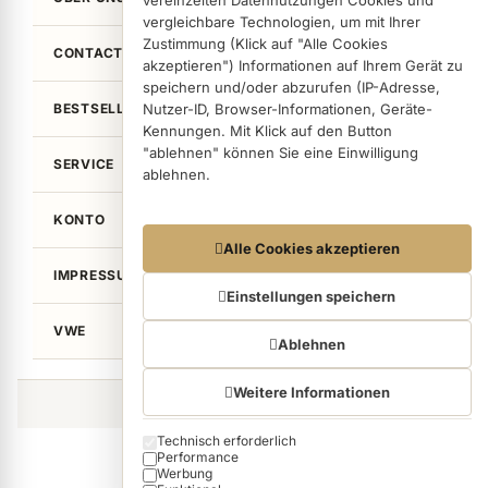
vereinzelten Datennutzungen Cookies und
vergleichbare Technologien, um mit Ihrer
Zustimmung (Klick auf "Alle Cookies
CONTACT
akzeptieren") Informationen auf Ihrem Gerät zu
speichern und/oder abzurufen (IP-Adresse,
Nutzer-ID, Browser-Informationen, Geräte-
BESTSELLER
Kennungen. Mit Klick auf den Button
"ablehnen" können Sie eine Einwilligung
SERVICE
ablehnen.
KONTO
Datennutzungen
Alle Cookies akzeptieren
Wir arbeiten mit Partnern zusammen, die von
IMPRESSUM / LEGAL
Ihrem Endgerät abgerufene Daten
Einstellungen speichern
(Trackingdaten) auch zu eigenen Zwecken
VWE
(z.B. Profilbildungen) / zu Zwecken Dritter
Ablehnen
verarbeiten. Vor diesem Hintergrund erfordert
nicht nur die Erhebung der Trackingdaten,
Weitere Informationen
sondern auch deren Weiterverarbeitung durch
©von Wellean EigenArt e.K. 2026
diese Anbieter einer Einwilligung. Die
Technisch erforderlich
Cookie categories
Trackingdaten werden erst dann erhoben,
Performance
wenn Sie auf den in dem Button "Alle Cookies
Werbung