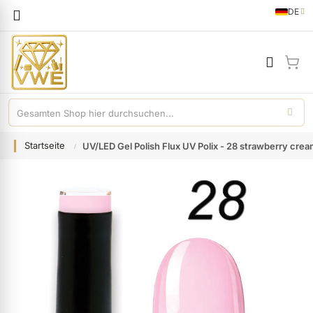
Sprache
DE
German
Mei
Startseite
UV/LED Gel Polish Flux UV Polix - 28 strawberry crea
Zum
Ende
der
Bildgalerie
springen