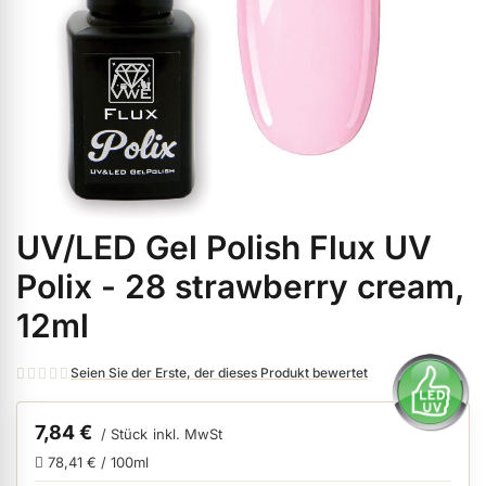
ermenü Weihnachtsmarkt anzeigen
ermenü Gel anzeigen
ermenü Farbgele anzeigen
UV/LED Gel Polish Flux UV
Zum
ermenü Gel Polish anzeigen
Anfang
Polix - 28 strawberry cream,
der
12ml
Bildgalerie
ermenü Acryl anzeigen
springen
Seien Sie der Erste, der dieses Produkt bewertet
ermenü Nagellack & Flüssigkeiten anzeigen
7,84 €
/ Stück
inkl. MwSt
78,41 € / 100ml
ermenü NailArt anzeigen