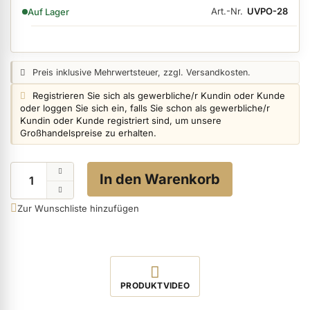
VERFÜGBARKEIT:
Art.-Nr.
UVPO-28
Auf Lager
ermenü Nagelfeilen, Werkzeuge, Tips & Zubehör anzeigen
Preisangabe:
Preis inklusive Mehrwertsteuer, zzgl. Versandkosten.
Login info:
Registrieren Sie sich als gewerbliche/r Kundin oder Kunde
ermenü Hygiene anzeigen
oder loggen Sie sich ein, falls Sie schon als gewerbliche/r
Kundin oder Kunde registriert sind, um unsere
Großhandelspreise zu erhalten.
ermenü Skintrix anzeigen
Menge
In den Warenkorb
ermenü Hand- & Körperpflege anzeigen
Zur Wunschliste hinzufügen
ermenü Füße & Zehenringe anzeigen
Video abspielen
ermenü Beauty Accessoires anzeigen
PRODUKTVIDEO