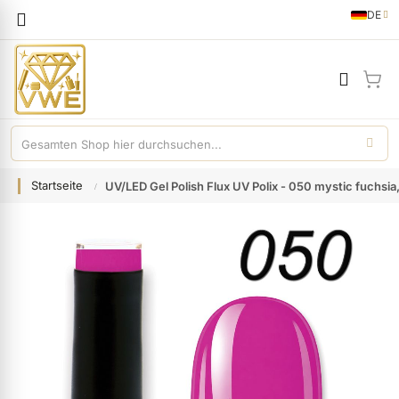
Sprache
DE
German
Mei
Startseite
UV/LED Gel Polish Flux UV Polix - 050 mystic fuchsia
Zum
Ende
der
Bildgalerie
springen