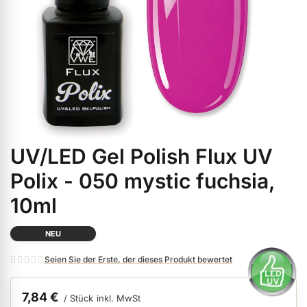
ermenü Weihnachtsmarkt anzeigen
ermenü Gel anzeigen
ermenü Farbgele anzeigen
UV/LED Gel Polish Flux UV
Zum
ermenü Gel Polish anzeigen
Anfang
Polix - 050 mystic fuchsia,
der
10ml
Bildgalerie
ermenü Acryl anzeigen
springen
NEU
ermenü Nagellack & Flüssigkeiten anzeigen
Seien Sie der Erste, der dieses Produkt bewertet
7,84 €
/ Stück
inkl. MwSt
ermenü NailArt anzeigen