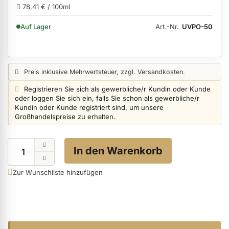
78,41 € / 100ml
VERFÜGBARKEIT:
Art.-Nr.
UVPO-50
Auf Lager
ermenü Nagelfeilen, Werkzeuge, Tips & Zubehör anzeigen
Preisangabe:
Preis inklusive Mehrwertsteuer, zzgl. Versandkosten.
ermenü Hygiene anzeigen
Login info:
Registrieren Sie sich als gewerbliche/r Kundin oder Kunde
oder loggen Sie sich ein, falls Sie schon als gewerbliche/r
Kundin oder Kunde registriert sind, um unsere
ermenü Skintrix anzeigen
Großhandelspreise zu erhalten.
Menge
ermenü Hand- & Körperpflege anzeigen
In den Warenkorb
Zur Wunschliste hinzufügen
ermenü Füße & Zehenringe anzeigen
ermenü Beauty Accessoires anzeigen