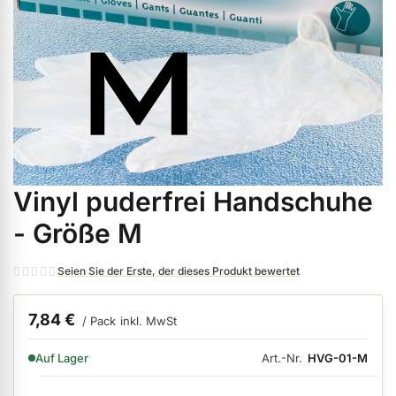
ermenü Weihnachtsmarkt anzeigen
ermenü Gel anzeigen
ermenü Farbgele anzeigen
Vinyl puderfrei Handschuhe
Zum
ermenü Gel Polish anzeigen
Anfang
- Größe M
der
Bildgalerie
ermenü Acryl anzeigen
Seien Sie der Erste, der dieses Produkt bewertet
springen
7,84 €
/ Pack
inkl. MwSt
ermenü Nagellack & Flüssigkeiten anzeigen
VERFÜGBARKEIT:
Art.-Nr.
HVG-01-M
Auf Lager
ermenü NailArt anzeigen