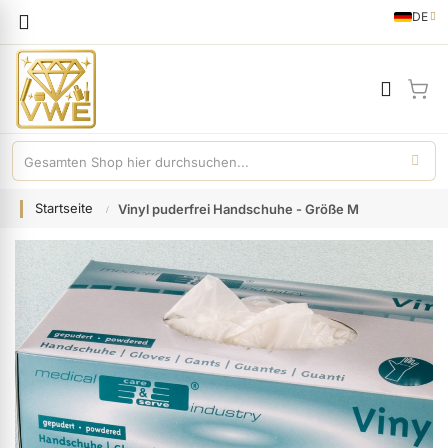
Sprache
DE
German
Mei
Startseite
Vinyl puderfrei Handschuhe - Größe M
Zum
Ende
der
Bildgalerie
springen