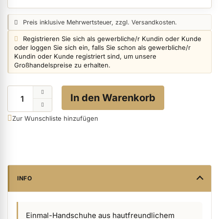
Preisangabe:
Preis inklusive Mehrwertsteuer, zzgl. Versandkosten.
ermenü Nagelfeilen, Werkzeuge, Tips & Zubehör anzeigen
Login info:
Registrieren Sie sich als gewerbliche/r Kundin oder Kunde
oder loggen Sie sich ein, falls Sie schon als gewerbliche/r
Kundin oder Kunde registriert sind, um unsere
Großhandelspreise zu erhalten.
ermenü Hygiene anzeigen
Menge
In den Warenkorb
ermenü Skintrix anzeigen
Zur Wunschliste hinzufügen
ermenü Hand- & Körperpflege anzeigen
ermenü Füße & Zehenringe anzeigen
INFO
ermenü Beauty Accessoires anzeigen
Einmal-Handschuhe aus hautfreundlichem