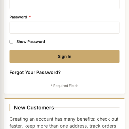
ermenü Christmas Time anzeigen
Password
ermenü Gel anzeigen
Show Password
ermenü Colour & Nail Art Gels anzeigen
Sign In
ermenü Gel Polish anzeigen
Forgot Your Password?
ermenü Acrylic anzeigen
ermenü Nail Polish and Liquids anzeigen
New Customers
Creating an account has many benefits: check out
faster, keep more than one address, track orders
ermenü Nail Art anzeigen