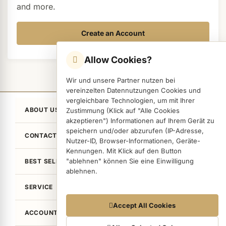
and more.
ermenü Nail Files, Tools & Accessories anzeigen
Create an Account
Allow Cookies?
ermenü Hygiene anzeigen
Wir und unsere Partner nutzen bei
vereinzelten Datennutzungen Cookies und
ermenü Skintrix anzeigen
vergleichbare Technologien, um mit Ihrer
ABOUT US
Zustimmung (Klick auf "Alle Cookies
akzeptieren") Informationen auf Ihrem Gerät zu
ermenü Hand & Body Care anzeigen
speichern und/oder abzurufen (IP-Adresse,
CONTACT
Nutzer-ID, Browser-Informationen, Geräte-
Kennungen. Mit Klick auf den Button
"ablehnen" können Sie eine Einwilligung
BEST SELLER
ermenü Feet & Toes anzeigen
ablehnen.
SERVICE
ermenü Beauty Accessories anzeigen
Datennutzungen
Accept All Cookies
ACCOUNT
Wir arbeiten mit Partnern zusammen, die von