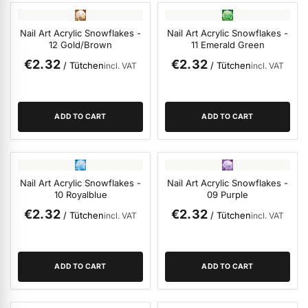
Nail Art Acrylic Snowflakes -
Nail Art Acrylic Snowflakes -
ermenü Nail Files, Tools & Accessories anzeigen
12 Gold/Brown
11 Emerald Green
€2.32
€2.32
/ Tütchen
/ Tütchen
incl. VAT
incl. VAT
ermenü Hygiene anzeigen
ADD TO CART
ADD TO CART
ermenü Skintrix anzeigen
ermenü Hand & Body Care anzeigen
Nail Art Acrylic Snowflakes -
Nail Art Acrylic Snowflakes -
10 Royalblue
09 Purple
€2.32
€2.32
/ Tütchen
/ Tütchen
incl. VAT
incl. VAT
ermenü Feet & Toes anzeigen
ermenü Beauty Accessories anzeigen
ADD TO CART
ADD TO CART