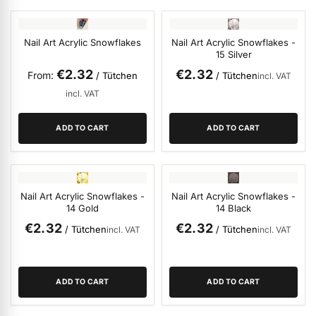
ermenü Christmas Time anzeigen
Nail Art Acrylic Snowflakes
Nail Art Acrylic Snowflakes -
15 Silver
€2.32
€2.32
ermenü Gel anzeigen
From
/ Tütchen
/ Tütchen
incl. VAT
incl. VAT
ermenü Colour & Nail Art Gels anzeigen
ADD TO CART
ADD TO CART
ermenü Gel Polish anzeigen
Nail Art Acrylic Snowflakes -
Nail Art Acrylic Snowflakes -
14 Gold
14 Black
ermenü Acrylic anzeigen
€2.32
€2.32
/ Tütchen
/ Tütchen
incl. VAT
incl. VAT
ermenü Nail Polish and Liquids anzeigen
ADD TO CART
ADD TO CART
ermenü Nail Art anzeigen