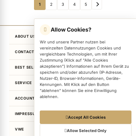
Page
1
2
3
4
5
You're currently reading page
Page
Page
Page
Page
Allow Cookies?
ABOUT US
Wir und unsere Partner nutzen bei
vereinzelten Datennutzungen Cookies und
CONTACT
vergleichbare Technologien, um mit Ihrer
Zustimmung (Klick auf "Alle Cookies
akzeptieren") Informationen auf Ihrem Gerät zu
BEST SELLER
speichern und/oder abzurufen (IP-Adresse,
Nutzer-ID, Browser-Informationen, Geräte-
SERVICE
Kennungen. Mit Klick auf den Button
"ablehnen" können Sie eine Einwilligung
ablehnen.
ACCOUNT
IMPRESSUM / LEGAL
Datennutzungen
Accept All Cookies
Wir arbeiten mit Partnern zusammen, die von
VWE
Ihrem Endgerät abgerufene Daten
Allow Selected Only