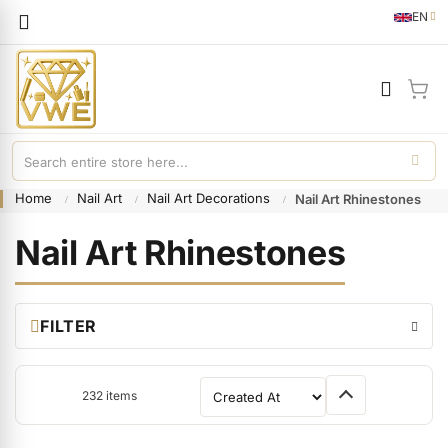
Languag
EN
English
My 
Home
Nail Art
Nail Art Decorations
Nail Art Rhinestones
Nail Art Rhinestones
FILTER
232
items
Sort By