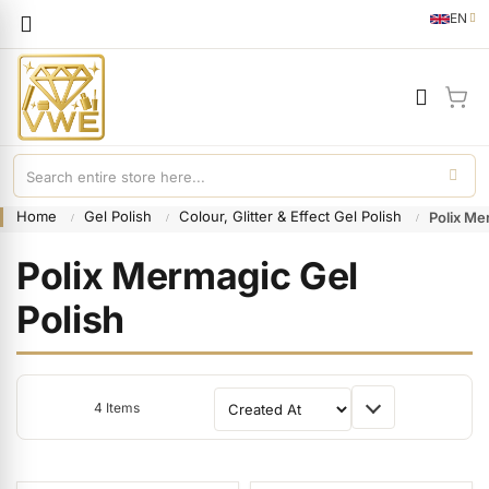
Languag
EN
English
My 
Home
Gel Polish
Colour, Glitter & Effect Gel Polish
Polix Me
Polix Mermagic Gel
Polish
4
Items
Sort By