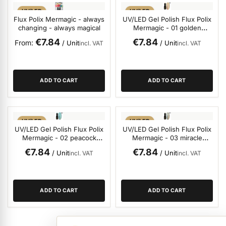
UV/LED
UV/LED
ermenü Christmas Time anzeigen
Flux Polix Mermagic - always
UV/LED Gel Polish Flux Polix
changing - always magical
Mermagic - 01 golden
sunset, 12ml
€7.84
€7.84
From
/ Unit
/ Unit
incl. VAT
incl. VAT
ermenü Gel anzeigen
ADD TO CART
ADD TO CART
ermenü Colour & Nail Art Gels anzeigen
ermenü Gel Polish anzeigen
UV/LED
UV/LED
UV/LED Gel Polish Flux Polix
UV/LED Gel Polish Flux Polix
Mermagic - 02 peacock
Mermagic - 03 miracle
parade, 12ml
rainbow, 12ml
€7.84
€7.84
ermenü Acrylic anzeigen
/ Unit
/ Unit
incl. VAT
incl. VAT
ermenü Nail Polish and Liquids anzeigen
ADD TO CART
ADD TO CART
ermenü Nail Art anzeigen