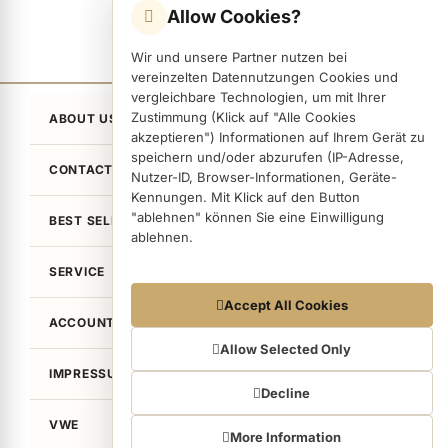
Allow Cookies?
ermenü Nail Files, Tools & Accessories anzeigen
Wir und unsere Partner nutzen bei
vereinzelten Datennutzungen Cookies und
vergleichbare Technologien, um mit Ihrer
Zustimmung (Klick auf "Alle Cookies
ermenü Hygiene anzeigen
ABOUT US
akzeptieren") Informationen auf Ihrem Gerät zu
speichern und/oder abzurufen (IP-Adresse,
CONTACT
Nutzer-ID, Browser-Informationen, Geräte-
ermenü Skintrix anzeigen
Kennungen. Mit Klick auf den Button
"ablehnen" können Sie eine Einwilligung
BEST SELLER
ablehnen.
ermenü Hand & Body Care anzeigen
SERVICE
Datennutzungen
Accept All Cookies
ermenü Feet & Toes anzeigen
ACCOUNT
Wir arbeiten mit Partnern zusammen, die von
Ihrem Endgerät abgerufene Daten
Allow Selected Only
(Trackingdaten) auch zu eigenen Zwecken
IMPRESSUM / LEGAL
ermenü Beauty Accessories anzeigen
(z.B. Profilbildungen) / zu Zwecken Dritter
Decline
verarbeiten. Vor diesem Hintergrund erfordert
VWE
nicht nur die Erhebung der Trackingdaten,
More Information
sondern auch deren Weiterverarbeitung durch