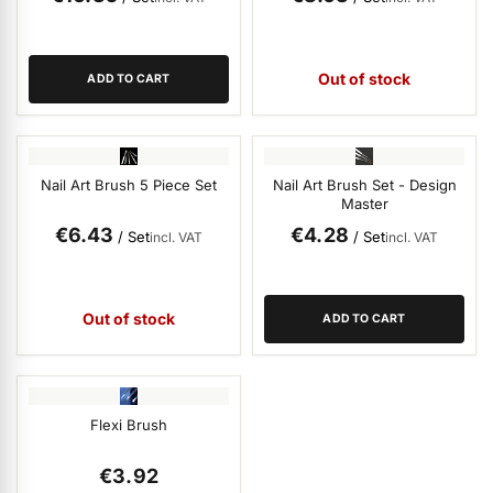
Out of stock
ADD TO CART
Nail Art Brush 5 Piece Set
Nail Art Brush Set - Design
Master
€6.43
€4.28
/ Set
/ Set
incl. VAT
incl. VAT
Out of stock
ADD TO CART
Flexi Brush
From
€3.92