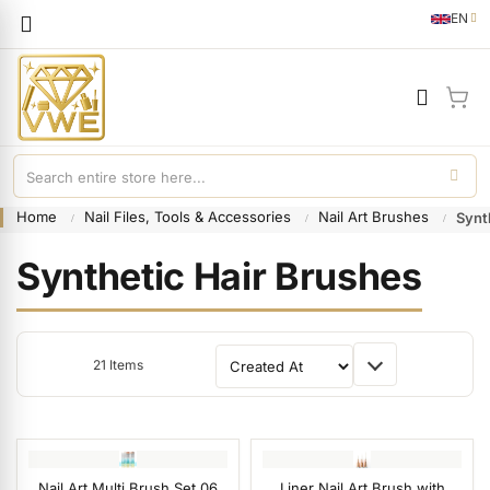
Languag
EN
English
My 
Home
Nail Files, Tools & Accessories
Nail Art Brushes
Synt
Synthetic Hair Brushes
21
Items
Sort By
Nail Art Multi Brush Set 06
Liner Nail Art Brush with