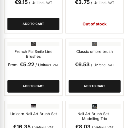
€9.15
€3.75
/ Unit
/ Unit
incl. VAT
incl. VAT
Out of stock
ADD TO CART
French Pal Smile Line
Classic ombre brush
Brushes
€5.22
€6.53
From
/ Unit
/ Unit
incl. VAT
incl. VAT
ADD TO CART
ADD TO CART
Unicorn Nail Art Brush Set
Nail Art Brush Set -
Modelling Trio
€16.35
€8.03
/ Set
/ Set
incl. VAT
incl. VAT