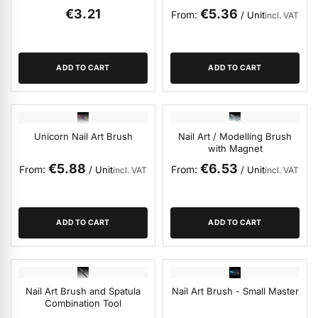
ermenü Packaging and Retail Displays anzeigen
From
€3.21
€5.36
From
/ Unit
incl. VAT
ermenü Customer Gifts anzeigen
ADD TO CART
ADD TO CART
Unicorn Nail Art Brush
Nail Art / Modelling Brush
with Magnet
€5.88
€6.53
From
From
/ Unit
/ Unit
incl. VAT
incl. VAT
ADD TO CART
ADD TO CART
Nail Art Brush and Spatula
Nail Art Brush - Small Master
Combination Tool