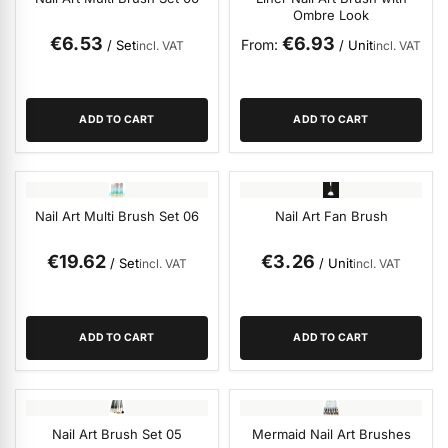
Ombre Look
ermenü Christmas Time anzeigen
€6.53
€6.93
From
/ Set
/ Unit
incl. VAT
incl. VAT
ermenü Gel anzeigen
ADD TO CART
ADD TO CART
ermenü Colour & Nail Art Gels anzeigen
Nail Art Multi Brush Set 06
Nail Art Fan Brush
ermenü Gel Polish anzeigen
€19.62
€3.26
/ Set
/ Unit
incl. VAT
incl. VAT
ermenü Acrylic anzeigen
ADD TO CART
ADD TO CART
ermenü Nail Polish and Liquids anzeigen
Nail Art Brush Set 05
Mermaid Nail Art Brushes
ermenü Nail Art anzeigen