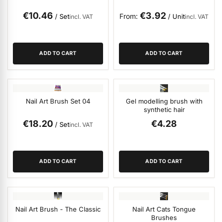
€10.46
€3.92
From
/ Set
/ Unit
incl. VAT
incl. VAT
ermenü Nail Files, Tools & Accessories anzeigen
ADD TO CART
ADD TO CART
ermenü Hygiene anzeigen
ermenü Skintrix anzeigen
Nail Art Brush Set 04
Gel modelling brush with
synthetic hair
From
€18.20
€4.28
/ Set
incl. VAT
ermenü Hand & Body Care anzeigen
ermenü Feet & Toes anzeigen
ADD TO CART
ADD TO CART
ermenü Beauty Accessories anzeigen
Nail Art Brush - The Classic
Nail Art Cats Tongue
Brushes