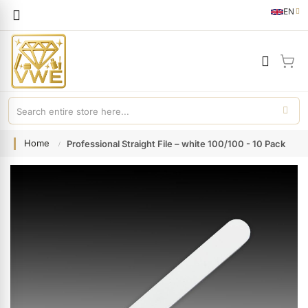
Languag
EN
English
My 
Home
Professional Straight File – white 100/100 - 10 Pack
Skip
to
the
end
of
the
images
gallery