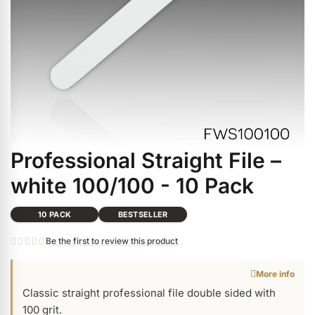
ermenü Christmas Time anzeigen
ermenü Gel anzeigen
ermenü Colour & Nail Art Gels anzeigen
Professional Straight File –
Skip
ermenü Gel Polish anzeigen
to
white 100/100 - 10 Pack
the
beginning
ermenü Acrylic anzeigen
10 PACK
BESTSELLER
of
Be the first to review this product
the
images
ermenü Nail Polish and Liquids anzeigen
More info
gallery
Classic straight professional file double sided with
ermenü Nail Art anzeigen
100 grit.