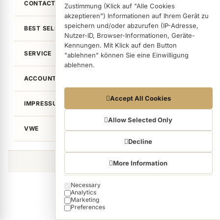
CONTACT
Zustimmung (Klick auf "Alle Cookies
akzeptieren") Informationen auf Ihrem Gerät zu
speichern und/oder abzurufen (IP-Adresse,
BEST SELLER
Nutzer-ID, Browser-Informationen, Geräte-
Kennungen. Mit Klick auf den Button
SERVICE
"ablehnen" können Sie eine Einwilligung
ablehnen.
ACCOUNT
Datennutzungen
Accept All Cookies
IMPRESSUM / LEGAL
Wir arbeiten mit Partnern zusammen, die von
Ihrem Endgerät abgerufene Daten
Allow Selected Only
VWE
(Trackingdaten) auch zu eigenen Zwecken
(z.B. Profilbildungen) / zu Zwecken Dritter
Decline
verarbeiten. Vor diesem Hintergrund erfordert
nicht nur die Erhebung der Trackingdaten,
©von Wellean EigenArt e.K. 2026
More Information
sondern auch deren Weiterverarbeitung durch
diese Anbieter einer Einwilligung. Die
Necessary
Cookie categories
Trackingdaten werden erst dann erhoben,
Analytics
wenn Sie auf den in dem Button "Alle Cookies
Marketing
akzeptieren" klicken. Bei den Partnern handelt
Preferences
es sich um die folgenden Unternehmen: Meta