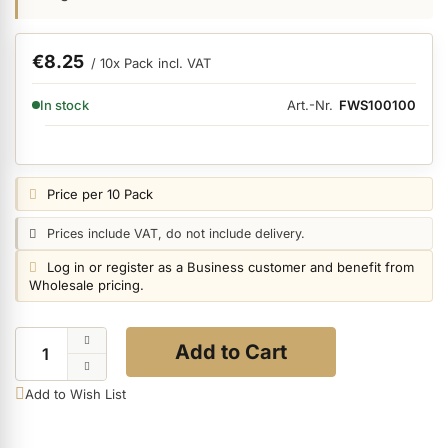
ermenü Nail Files, Tools & Accessories anzeigen
€8.25
/ 10x Pack
incl. VAT
AVAILABILITY:
Art.-Nr.
FWS100100
In stock
ermenü Hygiene anzeigen
ermenü Skintrix anzeigen
Price notice:
Price per 10 Pack
Price notice:
Prices include VAT, do not include delivery.
ermenü Hand & Body Care anzeigen
Login notice:
Log in or register as a Business customer and benefit from
Wholesale pricing.
ermenü Feet & Toes anzeigen
Quantity
Add to Cart
ermenü Beauty Accessories anzeigen
Add to Wish List