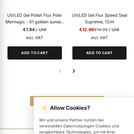
ermenü Christmas Time anzeigen
UV/LED
SPECIAL OFFER
UV/LED Gel Polish Flux Polix
UV/LED Gel Flux Speed Seal
BESTSELLER
Mermagic - 01 golden sunset,
Supreme, 12ml
UV/LED
12ml
Special Price
was
ermenü Gel anzeigen
€7.84
/ Unit
€12.96
€14.39
/ Unit
incl. VAT
incl. VAT
ermenü Colour & Nail Art Gels anzeigen
ADD TO CART
ADD TO CART
ermenü Gel Polish anzeigen
ermenü Acrylic anzeigen
Add 3 Trend Products to cart
Allow Cookies?
ermenü Nail Polish and Liquids anzeigen
Wir und unsere Partner nutzen bei
vereinzelten Datennutzungen Cookies und
ermenü Nail Art anzeigen
vergleichbare Technologien, um mit Ihrer