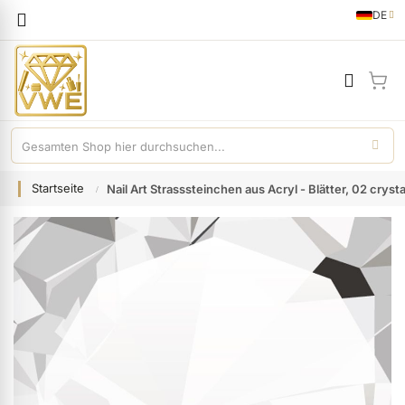
Sprache
DE
German
Mei
Startseite
Nail Art Strasssteinchen aus Acryl - Blätter, 02 crysta
Zum
Ende
der
Bildgalerie
springen