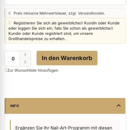
Preisangabe:
Preis inklusive Mehrwertsteuer, zzgl. Versandkosten.
ermenü Nagelfeilen, Werkzeuge, Tips & Zubehör anzeigen
Login info:
Registrieren Sie sich als gewerbliche/r Kundin oder Kunde
oder loggen Sie sich ein, falls Sie schon als gewerbliche/r
Kundin oder Kunde registriert sind, um unsere
Großhandelspreise zu erhalten.
ermenü Hygiene anzeigen
Menge
In den Warenkorb
ermenü Skintrix anzeigen
Zur Wunschliste hinzufügen
ermenü Hand- & Körperpflege anzeigen
ermenü Füße & Zehenringe anzeigen
INFO
ermenü Beauty Accessoires anzeigen
Ergänzen Sie Ihr Nail-Art-Programm mit diesen