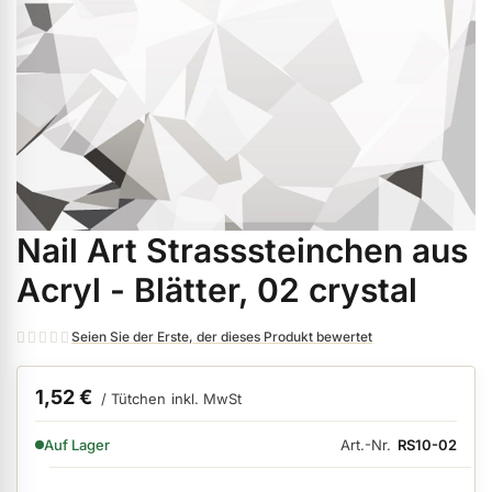
ermenü Weihnachtsmarkt anzeigen
ermenü Gel anzeigen
ermenü Farbgele anzeigen
Nail Art Strasssteinchen aus
Zum
ermenü Gel Polish anzeigen
Anfang
Acryl - Blätter, 02 crystal
der
Bildgalerie
ermenü Acryl anzeigen
Seien Sie der Erste, der dieses Produkt bewertet
springen
1,52 €
/ Tütchen
inkl. MwSt
ermenü Nagellack & Flüssigkeiten anzeigen
VERFÜGBARKEIT:
Art.-Nr.
RS10-02
Auf Lager
ermenü NailArt anzeigen