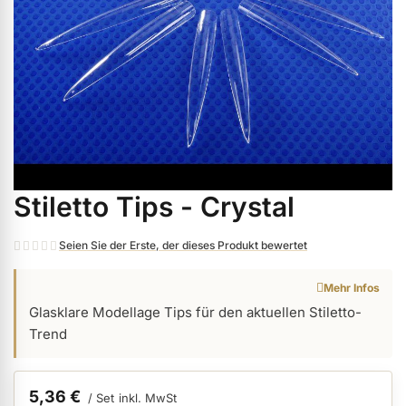
ermenü Weihnachtsmarkt anzeigen
ermenü Gel anzeigen
ermenü Farbgele anzeigen
Stiletto Tips - Crystal
Zum
ermenü Gel Polish anzeigen
Anfang
der
Seien Sie der Erste, der dieses Produkt bewertet
Bildgalerie
ermenü Acryl anzeigen
Mehr Infos
springen
Glasklare Modellage Tips für den aktuellen Stiletto-
Trend
ermenü Nagellack & Flüssigkeiten anzeigen
5,36 €
ermenü NailArt anzeigen
/ Set
inkl. MwSt