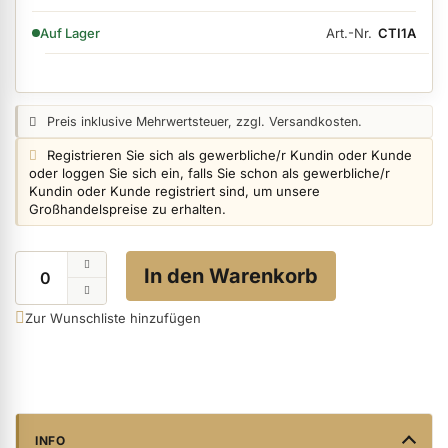
VERFÜGBARKEIT:
Art.-Nr.
CTI1A
Auf Lager
ermenü Nagelfeilen, Werkzeuge, Tips & Zubehör anzeigen
Preisangabe:
Preis inklusive Mehrwertsteuer, zzgl. Versandkosten.
ermenü Hygiene anzeigen
Login info:
Registrieren Sie sich als gewerbliche/r Kundin oder Kunde
oder loggen Sie sich ein, falls Sie schon als gewerbliche/r
Kundin oder Kunde registriert sind, um unsere
Großhandelspreise zu erhalten.
ermenü Skintrix anzeigen
Menge
In den Warenkorb
ermenü Hand- & Körperpflege anzeigen
Zur Wunschliste hinzufügen
ermenü Füße & Zehenringe anzeigen
ermenü Beauty Accessoires anzeigen
INFO