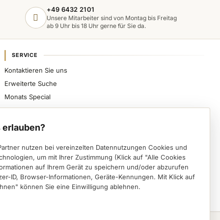
+49 6432 2101
Unsere Mitarbeiter sind von Montag bis Freitag
ab 9 Uhr bis 18 Uhr gerne für Sie da.
SERVICE
Kontaktieren Sie uns
Erweiterte Suche
Monats Special
Sicher bezahlen, schnell beliefert werden und
spezialisierte Nageldesign-Produkte direkt von VWE
 erlauben?
erhalten.
Partner nutzen bei vereinzelten Datennutzungen Cookies und
Instagram (öffnet in einem neuen Tab)
Facebook (öffnet in einem neuen Tab)
Pinterest (öffnet in einem neuen Tab)
chnologien, um mit Ihrer Zustimmung (Klick auf "Alle Cookies
formationen auf Ihrem Gerät zu speichern und/oder abzurufen
Deutsch
English
zer-ID, Browser-Informationen, Geräte-Kennungen. Mit Klick auf
hnen" können Sie eine Einwilligung ablehnen.