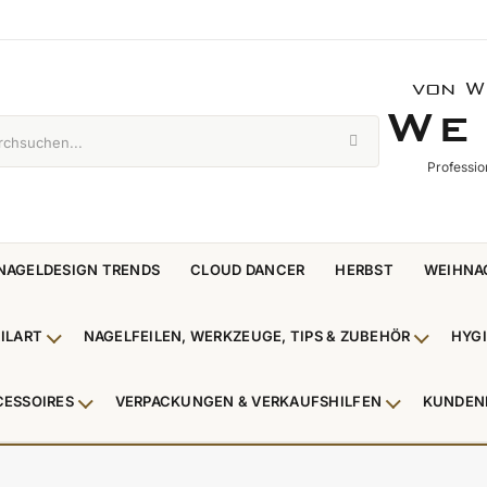
von W
WE 
W
E
Professio
NAGELDESIGN TRENDS
CLOUD DANCER
HERBST
WEIHNA
ILART
NAGELFEILEN, WERKZEUGE, TIPS & ZUBEHÖR
HYG
enü Nagellack & Flüssigkeiten anzeigen
Untermenü NailArt anzeigen
Untermen
CESSOIRES
VERPACKUNGEN & VERKAUFSHILFEN
KUNDEN
 & Zehenringe anzeigen
Untermenü Beauty Accessoires anzeigen
Untermenü V