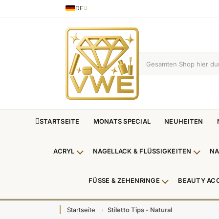
DE
Sprache
German
STARTSEITE
MONATS SPECIAL
NEUHEITEN
ACRYL
NAGELLACK & FLÜSSIGKEITEN
NA
Untermenü Acryl anzeigen
Unterm
FÜSSE & ZEHENRINGE
BEAUTY AC
Untermenü Füße
Startseite
Stiletto Tips - Natural