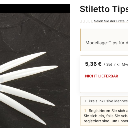
Stiletto Tip
Seien Sie der Erste,
Modellage-Tips für d
5,36 €
/ Set
inkl. Mw
VERFÜGBARKEIT:
NICHT LIEFERBAR
Preisangabe:
Preis inklusive Mehrwer
Login info:
Registrieren Sie sich 
Sie sich ein, falls Sie 
registriert sind, um uns