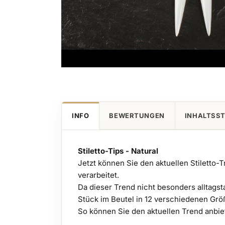
Zum
Anfang
der
Bildgalerie
INFO
BEWERTUNGEN
INHALTSS
springen
Stiletto-Tips - Natural
Jetzt können Sie den aktuellen Stiletto
verarbeitet.
Da dieser Trend nicht besonders alltagsta
Stück im Beutel in 12 verschiedenen Grö
So können Sie den aktuellen Trend anbie