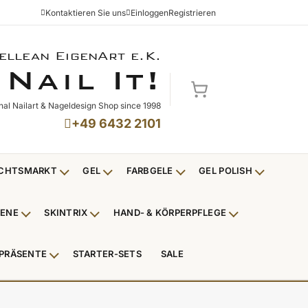
Kontaktieren Sie uns
Einloggen
Registrieren
ellean EigenArt e.K.
NAIL IT!
N
I
!
AIL
T
Mein Warenkorb
nal Nailart & Nageldesign Shop since 1998
+49 6432 2101
CHTSMARKT
GEL
FARBGELE
GEL POLISH
Untermenü Weihnachtsmarkt anzeigen
Untermenü Gel anzeigen
Untermenü Farbgele anzei
Untermenü
IENE
SKINTRIX
HAND- & KÖRPERPFLEGE
ü Nagelfeilen, Werkzeuge, Tips & Zubehör anzeigen
Untermenü Hygiene anzeigen
Untermenü Skintrix anzeigen
Untermenü Hand
PRÄSENTE
STARTER-SETS
SALE
erpackungen & Verkaufshilfen anzeigen
Untermenü Kundenpräsente anzeigen