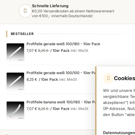
Schnelle Lieferung
€0,00 Versandkosten ab einem Nettowarenwert
von €100,- innerhalb Deutschlands!
BESTSELLER
Profifeile gerade weiß 100/180 - 10er Pack
Special
Regular
7,07 €
8,25 €
/ 10er Pack
inkl. MwSt
Price
Price
Profifeile gerade weiß 100/100 - 10er Pack
Cookies
8,25 €
/ 10er Pack
inkl. MwSt
Wir und unsere 
vergleichbare Te
Profifeile banana weiß 100/180 - 10er Pack
akzeptieren") In
Special
Regular
(IP-Adresse, Nut
7,07 €
8,25 €
/ 10er Pack
inkl. MwSt
Price
Price
den Button "able
Datennutzungen