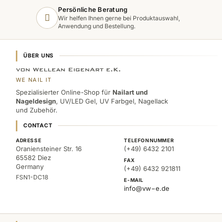
Persönliche Beratung
Wir helfen Ihnen gerne bei Produktauswahl,
Anwendung und Bestellung.
ÜBER UNS
von Wellean EigenArt e.K.
WE NAIL IT
Spezialisierter Online-Shop für
Nailart und
Nageldesign
, UV/LED Gel, UV Farbgel, Nagellack
und Zubehör.
CONTACT
ADRESSE
TELEFONNUMMER
Oraniensteiner Str. 16
(+49) 6432 2101
65582 Diez
FAX
Germany
(+49) 6432 921811
FSN1-DC18
E-MAIL
info@vw−e.de