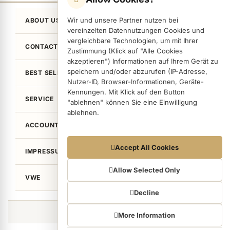
Wir und unsere Partner nutzen bei
ABOUT US
vereinzelten Datennutzungen Cookies und
vergleichbare Technologien, um mit Ihrer
CONTACT
Zustimmung (Klick auf "Alle Cookies
akzeptieren") Informationen auf Ihrem Gerät zu
speichern und/oder abzurufen (IP-Adresse,
BEST SELLER
Nutzer-ID, Browser-Informationen, Geräte-
Kennungen. Mit Klick auf den Button
SERVICE
"ablehnen" können Sie eine Einwilligung
ablehnen.
ACCOUNT
Datennutzungen
Accept All Cookies
IMPRESSUM / LEGAL
Wir arbeiten mit Partnern zusammen, die von
Ihrem Endgerät abgerufene Daten
Allow Selected Only
VWE
(Trackingdaten) auch zu eigenen Zwecken
(z.B. Profilbildungen) / zu Zwecken Dritter
Decline
verarbeiten. Vor diesem Hintergrund erfordert
nicht nur die Erhebung der Trackingdaten,
©von Wellean EigenArt e.K. 2026
More Information
sondern auch deren Weiterverarbeitung durch