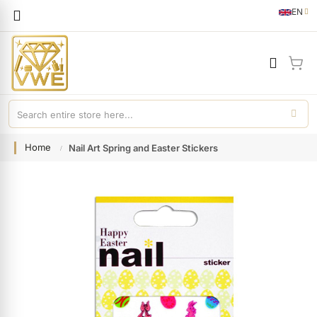
Languag
EN
English
My 
Home
Nail Art Spring and Easter Stickers
Skip
to
the
end
of
the
images
gallery