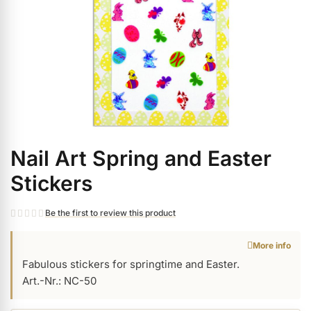
ermenü Christmas Time anzeigen
ermenü Gel anzeigen
ermenü Colour & Nail Art Gels anzeigen
Nail Art Spring and Easter
Skip
ermenü Gel Polish anzeigen
to
Stickers
the
beginning
ermenü Acrylic anzeigen
Be the first to review this product
of
the
More info
images
ermenü Nail Polish and Liquids anzeigen
Fabulous stickers for springtime and Easter.
gallery
Art.-Nr.: NC-50
ermenü Nail Art anzeigen