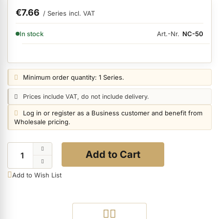
€7.66
/ Series
incl. VAT
ermenü Nail Files, Tools & Accessories anzeigen
AVAILABILITY:
Art.-Nr.
NC-50
In stock
ermenü Hygiene anzeigen
Price notice:
Minimum order quantity: 1 Series.
ermenü Skintrix anzeigen
Price notice:
Prices include VAT, do not include delivery.
Login notice:
Log in or register as a Business customer and benefit from
Wholesale pricing.
ermenü Hand & Body Care anzeigen
Quantity
Add to Cart
ermenü Feet & Toes anzeigen
Add to Wish List
ermenü Beauty Accessories anzeigen