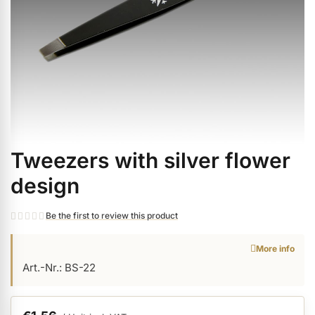
ermenü Christmas Time anzeigen
ermenü Gel anzeigen
ermenü Colour & Nail Art Gels anzeigen
Tweezers with silver flower
Skip
ermenü Gel Polish anzeigen
to
design
the
beginning
ermenü Acrylic anzeigen
Be the first to review this product
of
the
More info
images
ermenü Nail Polish and Liquids anzeigen
Art.-Nr.: BS-22
gallery
ermenü Nail Art anzeigen