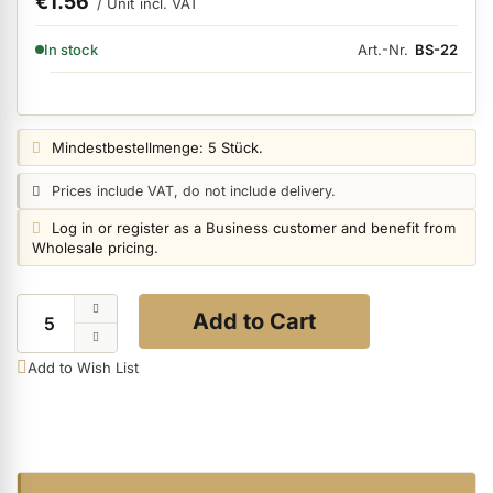
€1.56
/ Unit
incl. VAT
AVAILABILITY:
Art.-Nr.
BS-22
In stock
ermenü Nail Files, Tools & Accessories anzeigen
ermenü Hygiene anzeigen
Price notice:
Mindestbestellmenge: 5 Stück.
Price notice:
Prices include VAT, do not include delivery.
ermenü Skintrix anzeigen
Login notice:
Log in or register as a Business customer and benefit from
Wholesale pricing.
ermenü Hand & Body Care anzeigen
Quantity
Add to Cart
ermenü Feet & Toes anzeigen
Add to Wish List
ermenü Beauty Accessories anzeigen