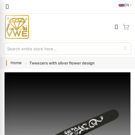
Languag
EN
English
My 
Home
Tweezers with silver flower design
Skip
to
the
end
of
the
images
gallery