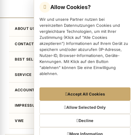
Allow Cookies?
Wir und unsere Partner nutzen bei
vereinzelten Datennutzungen Cookies und
ABOUT US
vergleichbare Technologien, um mit Ihrer
Zustimmung (Klick auf "Alle Cookies
akzeptieren") Informationen auf Ihrem Gerät zu
CONTACT
speichern und/oder abzurufen (IP-Adresse,
Nutzer-ID, Browser-Informationen, Geräte-
BEST SELLER
Kennungen. Mit Klick auf den Button
"ablehnen" können Sie eine Einwilligung
ablehnen.
SERVICE
ACCOUNT
Datennutzungen
Accept All Cookies
Wir arbeiten mit Partnern zusammen, die von
IMPRESSUM / LEGAL
Ihrem Endgerät abgerufene Daten
Allow Selected Only
(Trackingdaten) auch zu eigenen Zwecken
(z.B. Profilbildungen) / zu Zwecken Dritter
Decline
VWE
verarbeiten. Vor diesem Hintergrund erfordert
nicht nur die Erhebung der Trackingdaten,
More Information