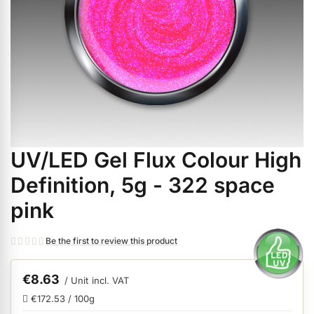
ermenü Christmas Time anzeigen
ermenü Gel anzeigen
ermenü Colour & Nail Art Gels anzeigen
UV/LED Gel Flux Colour High
Skip
ermenü Gel Polish anzeigen
to
Definition, 5g - 322 space
the
pink
beginning
ermenü Acrylic anzeigen
of
Be the first to review this product
the
images
ermenü Nail Polish and Liquids anzeigen
gallery
€8.63
/ Unit
incl. VAT
€172.53 / 100g
ermenü Nail Art anzeigen