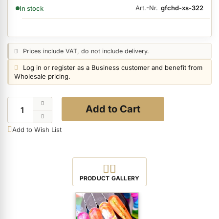
AVAILABILITY:
Art.-Nr.
gfchd-xs-322
In stock
ermenü Nail Files, Tools & Accessories anzeigen
Price notice:
Prices include VAT, do not include delivery.
ermenü Hygiene anzeigen
Login notice:
Log in or register as a Business customer and benefit from
Wholesale pricing.
ermenü Skintrix anzeigen
Quantity
Add to Cart
ermenü Hand & Body Care anzeigen
Add to Wish List
ermenü Feet & Toes anzeigen
View all Product Images
PRODUCT GALLERY
ermenü Beauty Accessories anzeigen