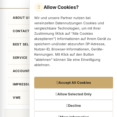
Allow Cookies?
Wir und unsere Partner nutzen bei
ABOUT US
vereinzelten Datennutzungen Cookies und
vergleichbare Technologien, um mit Ihrer
CONTACT
Zustimmung (Klick auf "Alle Cookies
akzeptieren") Informationen auf Ihrem Gerät zu
speichern und/oder abzurufen (IP-Adresse,
BEST SELLER
Nutzer-ID, Browser-Informationen, Geräte-
Kennungen. Mit Klick auf den Button
SERVICE
"ablehnen" können Sie eine Einwilligung
ablehnen.
ACCOUNT
Datennutzungen
Accept All Cookies
IMPRESSUM / LEGAL
Wir arbeiten mit Partnern zusammen, die von
Ihrem Endgerät abgerufene Daten
Allow Selected Only
VWE
(Trackingdaten) auch zu eigenen Zwecken
(z.B. Profilbildungen) / zu Zwecken Dritter
Decline
verarbeiten. Vor diesem Hintergrund erfordert
nicht nur die Erhebung der Trackingdaten,
©von Wellean EigenArt e.K. 2026
More Information