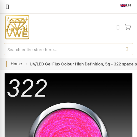
Languag
EN
English
My 
Home
UV/LED Gel Flux Colour High Definition, 5g - 322 space p
Skip
to
the
end
of
the
images
gallery