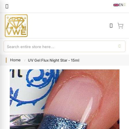
Languag
EN
English
My 
Home
UV Gel Flux Night Star - 15ml
Skip
to
the
end
of
the
images
gallery