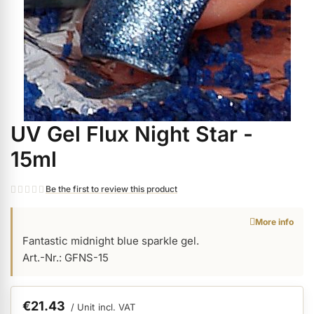
ermenü Christmas Time anzeigen
ermenü Gel anzeigen
ermenü Colour & Nail Art Gels anzeigen
UV Gel Flux Night Star -
Skip
to
15ml
the
ermenü Gel Polish anzeigen
beginning
Be the first to review this product
of
ermenü Acrylic anzeigen
the
More info
images
Fantastic midnight blue sparkle gel.
gallery
Art.-Nr.: GFNS-15
ermenü Nail Polish and Liquids anzeigen
€21.43
ermenü Nail Art anzeigen
/ Unit
incl. VAT