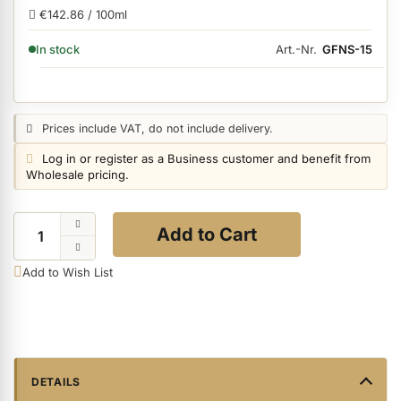
€142.86 / 100ml
AVAILABILITY:
Art.-Nr.
GFNS-15
In stock
ermenü Nail Files, Tools & Accessories anzeigen
ermenü Hygiene anzeigen
Price notice:
Prices include VAT, do not include delivery.
Login notice:
Log in or register as a Business customer and benefit from
ermenü Skintrix anzeigen
Wholesale pricing.
Quantity
ermenü Hand & Body Care anzeigen
Add to Cart
Add to Wish List
ermenü Feet & Toes anzeigen
ermenü Beauty Accessories anzeigen
DETAILS