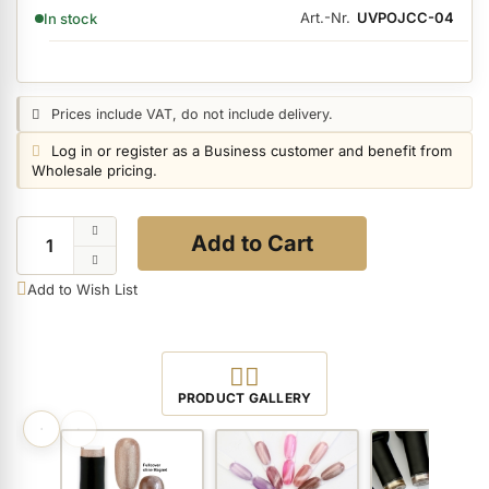
AVAILABILITY:
Art.-Nr.
UVPOJCC-04
In stock
ermenü Nail Files, Tools & Accessories anzeigen
Price notice:
Prices include VAT, do not include delivery.
ermenü Hygiene anzeigen
Login notice:
Log in or register as a Business customer and benefit from
Wholesale pricing.
ermenü Skintrix anzeigen
Quantity
Add to Cart
ermenü Hand & Body Care anzeigen
Add to Wish List
ermenü Feet & Toes anzeigen
View all Product Images
PRODUCT GALLERY
ermenü Beauty Accessories anzeigen