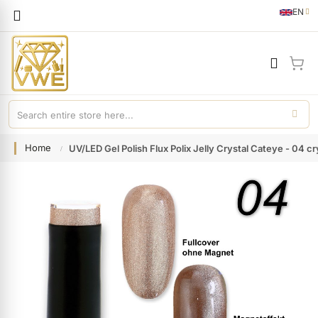
Languag
EN
English
My 
Home
UV/LED Gel Polish Flux Polix Jelly Crystal Cateye - 04 c
Skip
to
the
end
of
the
images
gallery