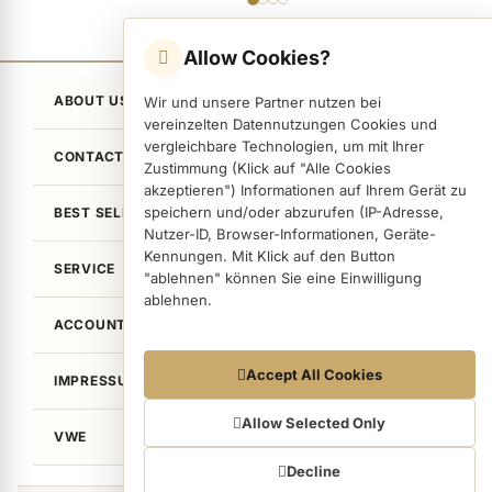
Allow Cookies?
ABOUT US
Wir und unsere Partner nutzen bei
vereinzelten Datennutzungen Cookies und
vergleichbare Technologien, um mit Ihrer
CONTACT
Zustimmung (Klick auf "Alle Cookies
akzeptieren") Informationen auf Ihrem Gerät zu
speichern und/oder abzurufen (IP-Adresse,
BEST SELLER
Nutzer-ID, Browser-Informationen, Geräte-
Kennungen. Mit Klick auf den Button
SERVICE
"ablehnen" können Sie eine Einwilligung
ablehnen.
ACCOUNT
Datennutzungen
Accept All Cookies
IMPRESSUM / LEGAL
Wir arbeiten mit Partnern zusammen, die von
Ihrem Endgerät abgerufene Daten
Allow Selected Only
VWE
(Trackingdaten) auch zu eigenen Zwecken
(z.B. Profilbildungen) / zu Zwecken Dritter
Decline
verarbeiten. Vor diesem Hintergrund erfordert