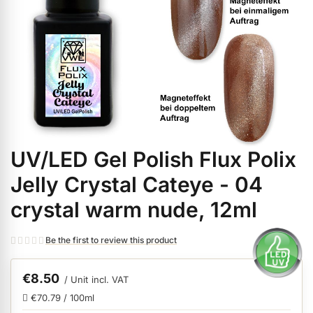
ermenü Christmas Time anzeigen
ermenü Gel anzeigen
ermenü Colour & Nail Art Gels anzeigen
UV/LED Gel Polish Flux Polix
Skip
ermenü Gel Polish anzeigen
to
Jelly Crystal Cateye - 04
the
crystal warm nude, 12ml
beginning
ermenü Acrylic anzeigen
of
Be the first to review this product
the
images
ermenü Nail Polish and Liquids anzeigen
gallery
€8.50
/ Unit
incl. VAT
€70.79 / 100ml
ermenü Nail Art anzeigen