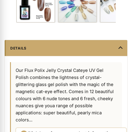
ermenü Packaging and Retail Displays anzeigen
ermenü Customer Gifts anzeigen
DETAILS
Our Flux Polix Jelly Crystal Cateye UV Gel
Polish combines the lightness of crystal-
glittering glass gel polish with the magic of the
magnetic cat-eye effect. Comes in 12 beautiful
colours with 6 nude tones and 6 fresh, cheeky
nuances give youa range of possible
applications: super beautiful, pearly mica
colors...